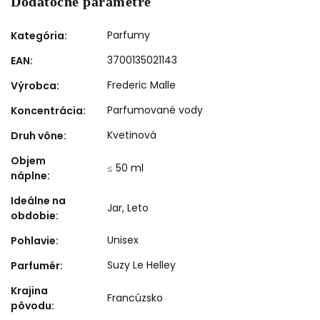
Dodatočné parametre
Parfumy
Kategória
:
3700135021143
EAN
:
Frederic Malle
Výrobca
:
Parfumované vody
Koncentrácia
:
Kvetinová
Druh vône
:
Objem
≤ 50 ml
náplne
:
Ideálne na
Jar
,
Leto
obdobie
:
Unisex
Pohlavie
:
Suzy Le Helley
Parfumér
:
Krajina
Francúzsko
pôvodu
: