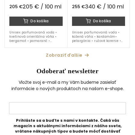
ml
205 € / 100 ml
340 € / 100 ml
205 €
255 €
Do košíka
Do košíka
Unisex parfumovaná voda •
Unisex parfumovaná voda •
kvetinová orientálna vôňa •
kožená vôňa • kardamóm•
bergamot • pomaranč •
pelargónia • ružové korenie •
zimolez • rozmarín • lišajník •
pačuli • škorica • oud • ideálna
santalové drevo • tonka •
na obdobie jeseň až jar
vhodná na celoročné nosenie
Zobraziť ďalšie
Odoberať newsletter
Vložte svoj e-mail a my Vám budeme zasielať
informácie o nových produktoch na našom e-shope.
Prihláste sa a buďte s nami v kontakte. Čaká vás
magazín s aktuálnymi informáciami z nášho sveta,
vrátane nákupných tipov a budete môcť dostávať