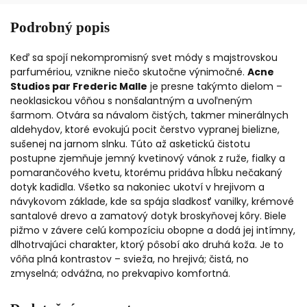
Podrobný popis
Keď sa spojí nekompromisný svet módy s majstrovskou
parfumériou, vznikne niečo skutočne výnimočné.
Acne
Studios par Frederic Malle
je presne takýmto dielom –
neoklasickou vôňou s nonšalantným a uvoľneným
šarmom. Otvára sa návalom čistých, takmer minerálnych
aldehydov, ktoré evokujú pocit čerstvo vypranej bielizne,
sušenej na jarnom slnku. Túto až asketickú čistotu
postupne zjemňuje jemný kvetinový vánok z ruže, fialky a
pomarančového kvetu, ktorému pridáva hĺbku nečakaný
dotyk kadidla. Všetko sa nakoniec ukotví v hrejivom a
návykovom základe, kde sa spája sladkosť vanilky, krémové
santalové drevo a zamatový dotyk broskyňovej kôry. Biele
pižmo v závere celú kompozíciu obopne a dodá jej intímny,
dlhotrvajúci charakter, ktorý pôsobí ako druhá koža. Je to
vôňa plná kontrastov – svieža, no hrejivá; čistá, no
zmyselná; odvážna, no prekvapivo komfortná.