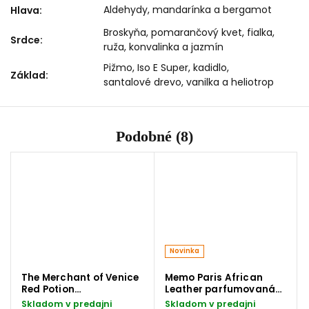
Aldehydy, mandarínka a bergamot
Hlava
:
Broskyňa, pomarančový kvet, fialka,
Srdce
:
ruža, konvalinka a jazmín
Pižmo, Iso E Super, kadidlo,
Základ
:
santalové drevo, vanilka a heliotrop
Podobné (8)
Novinka
The Merchant of Venice
Memo Paris African
Red Potion
Leather parfumovaná
parfumovaná voda 100
voda 75 ml
Skladom v predajni
Skladom v predajni