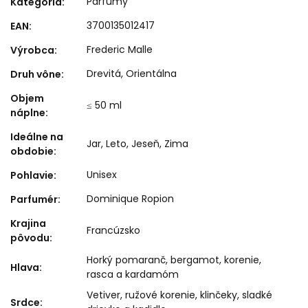
Parfumy
Kategória
:
3700135012417
EAN
:
Frederic Malle
Výrobca
:
Drevitá
,
Orientálna
Druh vône
:
Objem
≤ 50 ml
náplne
:
Ideálne na
Jar
,
Leto
,
Jeseň
,
Zima
obdobie
:
Unisex
Pohlavie
:
Dominique Ropion
Parfumér
:
Krajina
Francúzsko
pôvodu
:
Horký pomaranč, bergamot, korenie,
Hlava
:
rasca a kardamóm
Vetiver, ružové korenie, klinčeky, sladké
Srdce
: