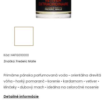
Kód:
H4FG010000
Značka:
Frederic Malle
Primárne pánska parfumovaná voda • orientálna drevitá
vôňa • horký pomaranč • korenie • kardamom • vetiver •
klinčeky • dubový mach • ideálna na celoročné nosenie
Detailné informácie