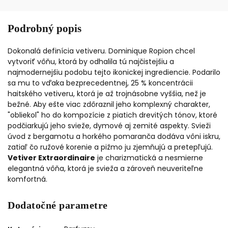
Podrobný popis
Dokonalá definícia vetiveru. Dominique Ropion chcel
vytvoriť vôňu, ktorá by odhalila tú najčistejšiu a
najmodernejšiu podobu tejto ikonickej ingrediencie. Podarilo
sa mu to vďaka bezprecedentnej, 25 % koncentrácii
haitského vetiveru, ktorá je až trojnásobne vyššia, než je
bežné. Aby ešte viac zdôraznil jeho komplexný charakter,
"obliekol" ho do kompozície z piatich drevitých tónov, ktoré
podčiarkujú jeho svieže, dymové aj zemité aspekty. Svieži
úvod z bergamotu a horkého pomaranča dodáva vôni iskru,
zatiaľ čo ružové korenie a pižmo ju zjemňujú a pretepľujú.
Vetiver Extraordinaire
je charizmatická a nesmierne
elegantná vôňa, ktorá je svieža a zároveň neuveriteľne
komfortná.
Dodatočné parametre