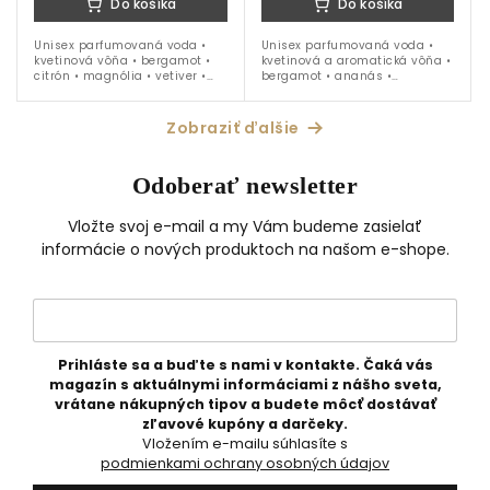
Do košíka
Do košíka
Unisex parfumovaná voda •
Unisex parfumovaná voda •
kvetinová vôňa • bergamot •
kvetinová a aromatická vôňa •
citrón • magnólia • vetiver •
bergamot • ananás •
jazmín • mach • ideálna na
kardamóm • jablko • brandy •
obdobie jar - leto
vanilka • ideálna na celoročné
nosenie
Zobraziť ďalšie
Odoberať newsletter
Vložte svoj e-mail a my Vám budeme zasielať
informácie o nových produktoch na našom e-shope.
Prihláste sa a buďte s nami v kontakte. Čaká vás
magazín s aktuálnymi informáciami z nášho sveta,
vrátane nákupných tipov a budete môcť dostávať
zľavové kupóny a darčeky.
Vložením e-mailu súhlasíte s
podmienkami ochrany osobných údajov