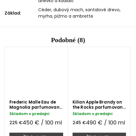
drievko a kadidlo
Céder, dubový mach, santalové drevo,
Základ
:
myrha, pižmo a ambrette
Podobné (8)
Frederic Malle Eau de
Kilian Apple Brandy on
Magnolia parfumovaná
the Rocks parfumovaná
voda 50 ml
voda 50 ml
Skladom v predajni
Skladom v predajni
450 € / 100 ml
490 € / 100 ml
225 €
245 €