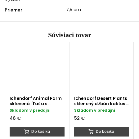
7,5 cm
Priemer
:
Súvisiaci tovar
Ichendorf Animal Farm
Ichendorf Desert Plants
sklenená fľaša s
sklenený džbán kaktus
vtáčikom 1150 ml
jantárovo-zelený 1750
Skladom v predajni
Skladom v predajni
ml
46 €
52 €
Do košíka
Do košíka