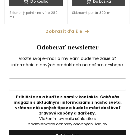
Do košíka
Do košíka
Sklenený pohár na víno 280
Sklenený pohár 300 ml
ml
Zobraziť ďalšie
Odoberať newsletter
Vložte svoj e-mail a my Vám budeme zasielať
informácie o nových produktoch na našom e-shope.
Prihláste sa a buďte s nami v kontakte. Čaká vás
magazín s aktuálnymi informáciami z nášho sveta,
vrátane nákupných tipov a budete môcť dostávať
zľavové kupóny a darčeky.
Vložením e-mailu súhlasíte s
podmienkami ochrany osobných údajov