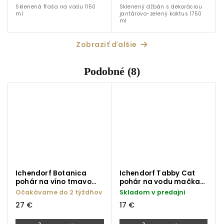
Sklenená fľaša na vodu 1150
Sklenený džbán s dekoráciou
ml
jantárovo-zelený kaktus 1750
ml
Zobraziť ďalšie
Podobné (8)
Ichendorf Botanica
Ichendorf Tabby Cat
pohár na víno tmavo
pohár na vodu mačka
modrý kvet 280 ml
biela-jantárová 300 ml
Očakávame do 2 týždňov
Skladom v predajni
27 €
17 €