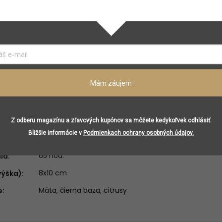
Vonné sviečky
3701096500531
Mad et Len
Vonné sviečky
Mám záujem
Čierna
Kov/vosk
Aromatická
Z odberu magazínu a zľavových kupónov sa môžete kedykoľvek odhlásiť.
Bližšie informácie v
Podmienkach ochrany osobných údajov.
300 g
65 hod.
nia
:
8x10 cm
výška)
:
Mäta, čierna baza, citrusy
e
: