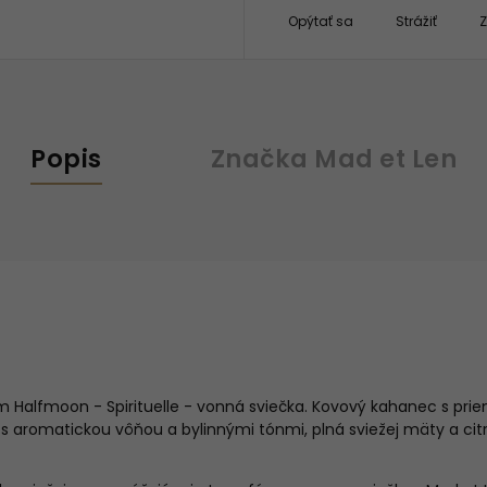
Opýtať sa
Strážiť
Z
Popis
Značka
Mad et Len
m Halfmoon - Spirituelle - vonná sviečka. Kovový kahanec s pr
 s aromatickou vôňou a bylinnými tónmi, plná sviežej mäty a ci