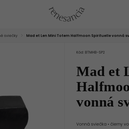
é sviečky
/
Mad et Len Mini Totem Halfmoon Spirituelle vonná sv
Kód:
BTMHB-SP2
Mad et 
Halfmoon
vonná sv
Vonná sviečka • čierny vo