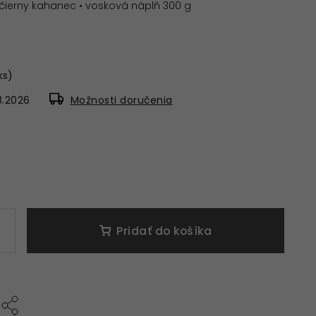
ý čierny kahanec • vosková náplň 300 g
 ks)
8.2026
Možnosti doručenia
Pridať do košíka