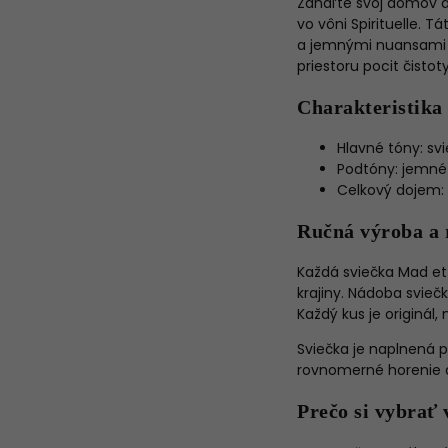
Zahaľte svoj domov d
vo vôni Spirituelle
. Tá
a jemnými nuansami k
priestoru pocit čistoty
Charakteristika 
Hlavné tóny:
sv
Podtóny:
jemné 
Celkový dojem:
Ručná výroba a 
Každá sviečka Mad et
krajiny. Nádoba svieč
Každý kus je originál
Sviečka je naplnená 
rovnomerné horenie a
Prečo si vybrať