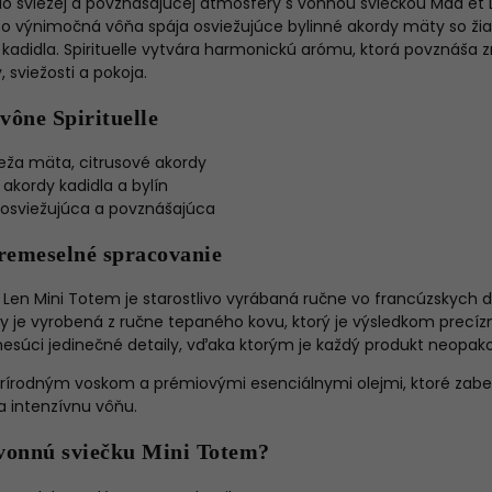
o sviežej a povznášajúcej atmosféry s
vonnou sviečkou Mad et 
to výnimočná vôňa spája osviežujúce bylinné akordy mäty so žia
adidla. Spirituelle vytvára harmonickú arómu, ktorá povznáša z
, sviežosti a pokoja.
vône Spirituelle
ieža mäta, citrusové akordy
akordy kadidla a bylín
 osviežujúca a povznášajúca
remeselné spracovanie
 Len Mini Totem je starostlivo vyrábaná ručne vo francúzskych d
ky je vyrobená z ručne tepaného kovu, ktorý je výsledkom precíz
, nesúci jedinečné detaily, vďaka ktorým je každý produkt neopak
prírodným voskom a prémiovými esenciálnymi olejmi, ktoré zabe
 intenzívnu vôňu.
 vonnú sviečku Mini Totem?