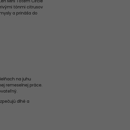
Len Mini Totem Circle
rivými tónmi citrusov
mysly a prináša do
ielňach na juhu
nej remeselnej práce.
ovateľný.
zpečujú dlhé a