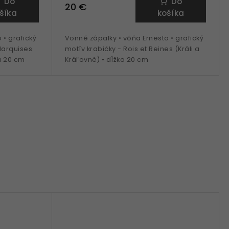
Do
Do
20 €
šíka
košíka
 • grafický
Vonné zápalky • vôňa Ernesto • grafický
Marquises
motív krabičky - Rois et Reines (Králi a
ka 20 cm
Kráľovné) • dĺžka 20 cm