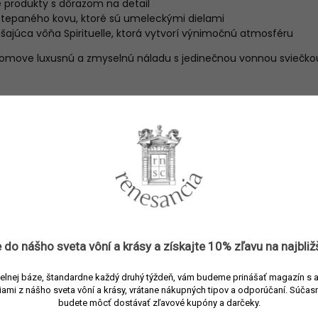
 produkty s dôrazom na detail
 tepaného kovu, ktoré sú umeleckými dielami
šajúca vôňa Spirituelle, ktorá vytvorí výnimočnú atmosféru
omove luxusnú a zmyselnú náladu s jedinečnou vonnou sviečkou
tlivosť o sviečky
ovnomernejšie horenie sviečky, nechajte ju po prvom zapálení ho
elý povrch vosku. Pre zachovanie dlhotrvajúcej intenzity vôňe, n
obu 2-3 hodín.
vycentrujte knôt a pred opätovným zapálením ho skráťte na pr
enému dymeniu po opätovnom zapálení. Nespaľujte sviečku úpl
5 mm tuhého vosku.
echávajte nikdy bez dozoru, v prievane, v blízkosti horľavých 
 do nášho sveta vôní a
krásy
a získajte
10% zľavu
na najbliž
ch zvierat.
elnej báze, štandardne každý druhý týždeň, vám budeme prinášať magazín s 
iami z nášho sveta vôní a krásy, vrátane nákupných tipov a odporúčaní.
Súčasn
budete môcť dostávať zľavové kupóny a darčeky.
metre