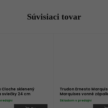
Súvisiaci tovar
a Cloche sklenený
Trudon Ernesto Marquis
a sviečky 24 cm
Marquises vonné zápal
predajni
Skladom v predajni