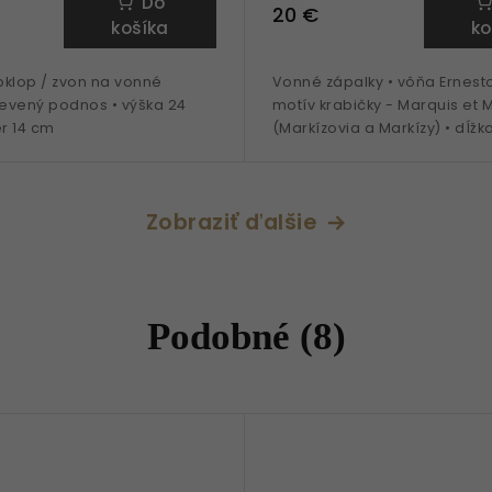
Do
20 €
košíka
ko
oklop / zvon na vonné
Vonné zápalky • vôňa Ernesto
revený podnos • výška 24
motív krabičky - Marquis et 
r 14 cm
(Markízovia a Markízy) • dĺž
Zobraziť ďalšie
Podobné (8)