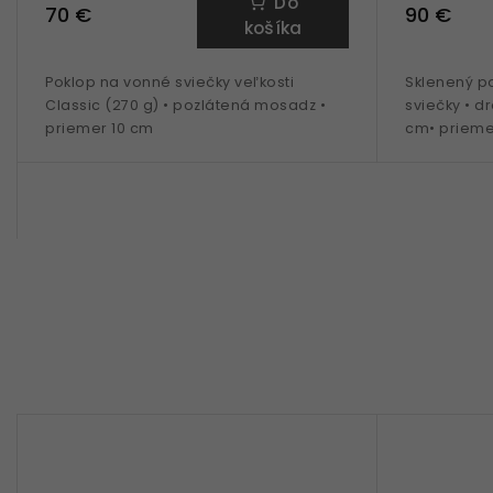
Do
70 €
90 €
košíka
Poklop na vonné sviečky veľkosti
Sklenený p
Classic (270 g) • pozlátená mosadz •
sviečky • d
priemer 10 cm
cm• prieme