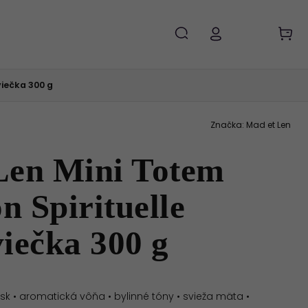
iečka 300 g
Značka:
Mad et Len
Len Mini Totem
 Spirituelle
iečka 300 g
sk • aromatická vôňa • bylinné tóny • svieža mäta •