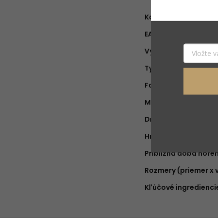
Kategória
:
EAN
:
Výrobca
:
Typ produktu
:
Farba
:
Materiál
:
Druh vône
:
Hmotnosť náplne
:
Približná doba hore
Rozmery (priemer x 
Kľúčové ingredienci