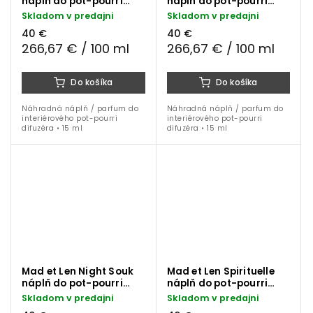
náplň do pot-pourri
náplň do pot-pourri
difuzéra 15 ml
difuzéra 15 ml
Skladom v predajni
Skladom v predajni
40 €
40 €
266,67 € / 100 ml
266,67 € / 100 ml
Do košíka
Do košíka
Náhradná náplň / parfum do
Náhradná náplň / parfum do
interiérového pot-pourri
interiérového pot-pourri
difuzéra • 15 ml
difuzéra • 15 ml
Mad et Len Night Souk
Mad et Len Spirituelle
náplň do pot-pourri
náplň do pot-pourri
difuzéra 15 ml
difuzéra 15 ml
Skladom v predajni
Skladom v predajni