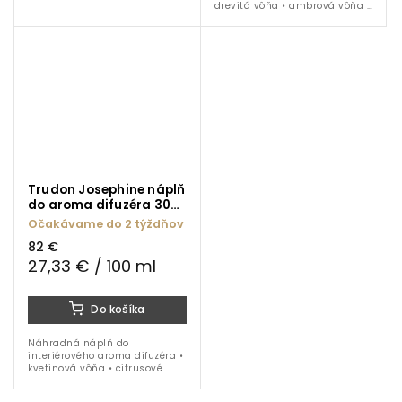
citrusové tóny • tabak • koža •
drevitá vôňa • ambrová vôňa •
1000 ml
citrusové tóny • tabak • koža •
300 ml
Trudon Josephine náplň
do aroma difuzéra 300
ml
Očakávame do 2 týždňov
82 €
27,33 € / 100 ml
Do košíka
Náhradná náplň do
interiérového aroma difuzéra •
kvetinová vôňa • citrusové
tóny • pižmo • korenie •
santalové drevo • 300 ml