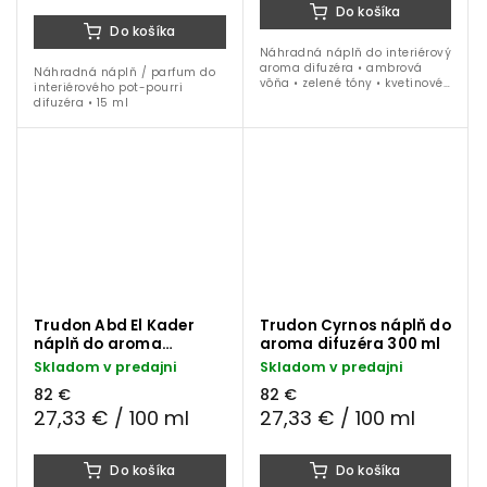
Do košíka
Do košíka
Náhradná náplň do interiérový
aroma difuzéra • ambrová
Náhradná náplň / parfum do
vôňa • zelené tóny • kvetinové
interiérového pot-pourri
tóny • mäta • zázvor • tabak •
difuzéra • 15 ml
1000 ml
Trudon Abd El Kader
Trudon Cyrnos náplň do
náplň do aroma
aroma difuzéra 300 ml
difuzéra 300 ml
Skladom v predajni
Skladom v predajni
82 €
82 €
27,33 € / 100 ml
27,33 € / 100 ml
Do košíka
Do košíka