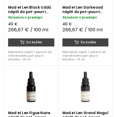
Mad et Len Black Uddú
Mad et Len Darkwood
náplň do pot-pourri
náplň do pot-pourri
difuzéra 15 ml
difuzéra 15 ml
Skladom v predajni
Skladom v predajni
40 €
40 €
266,67 € / 100 ml
266,67 € / 100 ml
Do košíka
Do košíka
Náhradná náplň / parfum do
Náhradná náplň / parfum do
interiérového pot-pourri
interiérového pot-pourri
difuzéra • 15 ml
difuzéra • 15 ml
Mad et Len Figue Noire
Mad et Len Grand Mogul