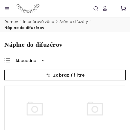
Domov
/
Interiérové vône
/
Aróma difuzéry
/
Náplne do difuzérov
Náplne do difuzérov
Abecedne
Najlacnejšie
Najdrahšie
Najpredávanejšie