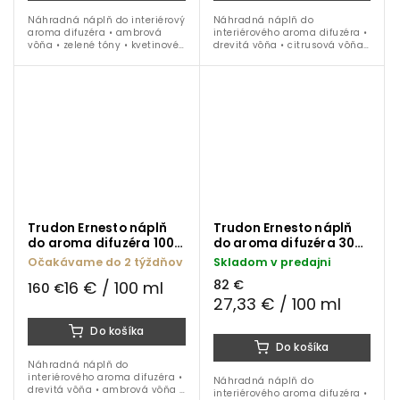
Náhradná náplň do interiérový
Náhradná náplň do
aroma difuzéra • ambrová
interiérového aroma difuzéra •
vôňa • zelené tóny • kvetinové
drevitá vôňa • citrusová vôňa •
tóny • mäta • zázvor • tabak •
figa • levanduľa • pačuli • 300
300 ml
ml
Trudon Ernesto náplň
Trudon Ernesto náplň
do aroma difuzéra 1000
do aroma difuzéra 300
ml
ml
Očakávame do 2 týždňov
Skladom v predajni
82 €
16 € / 100 ml
160 €
27,33 € / 100 ml
Do košíka
Do košíka
Náhradná náplň do
interiérového aroma difuzéra •
Náhradná náplň do
drevitá vôňa • ambrová vôňa •
interiérového aroma difuzéra •