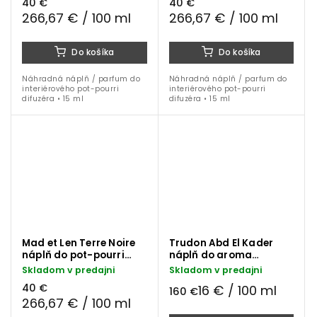
40 €
40 €
266,67 € / 100 ml
266,67 € / 100 ml
Do košíka
Do košíka
Náhradná náplň / parfum do
Náhradná náplň / parfum do
interiérového pot-pourri
interiérového pot-pourri
difuzéra • 15 ml
difuzéra • 15 ml
Mad et Len Terre Noire
Trudon Abd El Kader
náplň do pot-pourri
náplň do aroma
difuzéra 15 ml
difuzéra 1000 ml
Skladom v predajni
Skladom v predajni
40 €
16 € / 100 ml
160 €
266,67 € / 100 ml