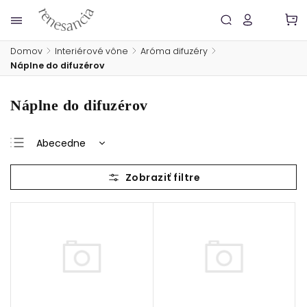
Domov
/
Interiérové vône
/
Aróma difuzéry
/
Náplne do difuzérov
Náplne do difuzérov
Abecedne
Najlacnejšie
Najdrahšie
Najpredávanejšie