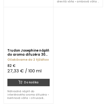
citrusové tóny • tabak • koža •
drevitá vôňa • ambrová vôňa •
1000 ml
citrusové tóny • tabak • koža •
300 ml
Trudon Josephine náplň
do aroma difuzéra 300
ml
Očakávame do 2 týždňov
82 €
27,33 € / 100 ml
Do košíka
Náhradná náplň do
interiérového aroma difuzéra •
kvetinová vôňa • citrusové
tóny • pižmo • korenie •
santalové drevo • 300 ml