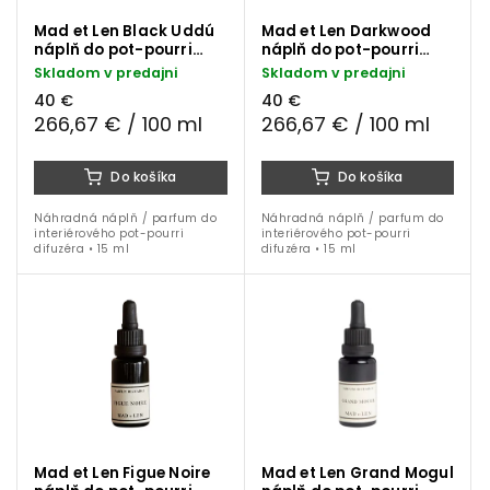
Mad et Len Black Uddú
Mad et Len Darkwood
náplň do pot-pourri
náplň do pot-pourri
difuzéra 15 ml
difuzéra 15 ml
Skladom v predajni
Skladom v predajni
40 €
40 €
266,67 € / 100 ml
266,67 € / 100 ml
Do košíka
Do košíka
Náhradná náplň / parfum do
Náhradná náplň / parfum do
interiérového pot-pourri
interiérového pot-pourri
difuzéra • 15 ml
difuzéra • 15 ml
Mad et Len Figue Noire
Mad et Len Grand Mogul