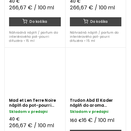
40 €
40 €
266,67 € / 100 ml
266,67 € / 100 ml
Do košíka
Do košíka
Náhradná náplň / parfum do
Náhradná náplň / parfum do
interiérového pot-pourri
interiérového pot-pourri
difuzéra • 15 ml
difuzéra • 15 ml
Mad et Len Terre Noire
Trudon Abd El Kader
náplň do pot-pourri
náplň do aroma
difuzéra 15 ml
difuzéra 1000 ml
Skladom v predajni
Skladom v predajni
40 €
16 € / 100 ml
160 €
266,67 € / 100 ml