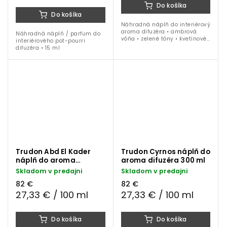
Do košíka
Do košíka
Náhradná náplň do interiérový
aroma difuzéra • ambrová
Náhradná náplň / parfum do
vôňa • zelené tóny • kvetinové
interiérového pot-pourri
tóny • mäta • zázvor • tabak •
difuzéra • 15 ml
1000 ml
Trudon Abd El Kader
Trudon Cyrnos náplň do
náplň do aroma
aroma difuzéra 300 ml
difuzéra 300 ml
Skladom v predajni
Skladom v predajni
82 €
82 €
27,33 € / 100 ml
27,33 € / 100 ml
Do košíka
Do košíka