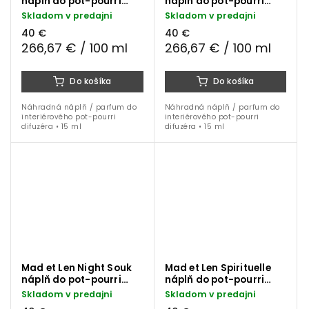
náplň do pot-pourri
náplň do pot-pourri
difuzéra 15 ml
difuzéra 15 ml
Skladom v predajni
Skladom v predajni
40 €
40 €
266,67 € / 100 ml
266,67 € / 100 ml
Do košíka
Do košíka
Náhradná náplň / parfum do
Náhradná náplň / parfum do
interiérového pot-pourri
interiérového pot-pourri
difuzéra • 15 ml
difuzéra • 15 ml
Mad et Len Night Souk
Mad et Len Spirituelle
náplň do pot-pourri
náplň do pot-pourri
difuzéra 15 ml
difuzéra 15 ml
Skladom v predajni
Skladom v predajni