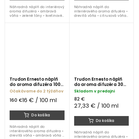
Náhradná náplň do interiérový
Náhradná náplň do
aroma difuzéra • ambrová
interiérového aroma difuzéra •
vôňa • zelené tóny • kvetinové
drevitá vôňa • citrusová vôňa •
tóny • mäta • zázvor • tabak •
figa • levanduľa • pačuli • 300
300 ml
ml
Trudon Ernesto náplň
Trudon Ernesto náplň
do aroma difuzéra 1000
do aroma difuzéra 300
ml
ml
Očakávame do 2 týždňov
Skladom v predajni
82 €
16 € / 100 ml
160 €
27,33 € / 100 ml
Do košíka
Do košíka
Náhradná náplň do
interiérového aroma difuzéra •
Náhradná náplň do
drevitá vôňa • ambrová vôňa •
interiérového aroma difuzéra •