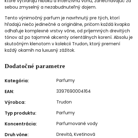
ktoré vytvárajú hlbokú a intenzívnu vôňu, zanechávajúc za
sebou zmyselný a nezabudnuteľný dojem.
Tento výnimočný parfum je navrhnutý pre tých, ktorí
hľadajú niečo jedinečné a originálne, pričom každá kvapka
odhaľuje komplexné vrstvy vône, od príjemných drevitých
tónov až po tajomné akcenty orientálnych korení. Absolu je
skutočným klenotom v kolekcii Trudon, ktorý premení
každý okamih na luxusný zážitok.
Dodatočné parametre
Parfumy
Kategória
:
3397690004164
EAN
:
Trudon
Výrobca
:
Parfumy
Typ produktu
:
Parfumované vody
Koncentrácia
:
Drevitá
,
Kvetinová
Druh vône
: