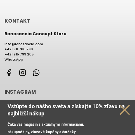
KONTAKT
Renesancia Concept Store
info
@
renesancia.com
+421 911 760 799
+421 915 799 205
WhatsApp
Facebook
Instagram
WhatsApp
INSTAGRAM
Vstúpte do nášho sveta
a získajte
10% zľavu na
najbližší nákup
Čaká vás magazín s aktuálnymi informáciami,
Používame cookies, aby sme Vám umožnili pohodlné
nákupné tipy, zľavové kupóny a darčeky.