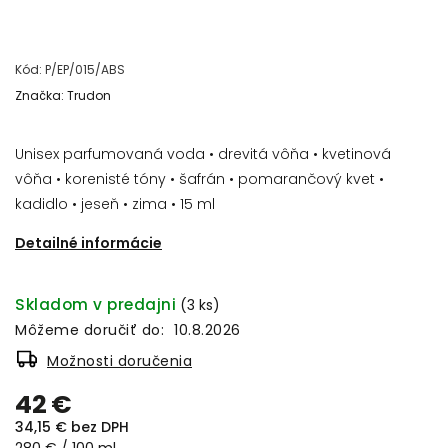
Kód:
P/EP/015/ABS
Značka:
Trudon
Unisex parfumovaná voda • drevitá vôňa • kvetinová
vôňa • korenisté tóny • šafrán • pomarančový kvet •
kadidlo • jeseň • zima • 15 ml
Detailné informácie
Skladom v predajni
(3 ks)
Môžeme doručiť do:
10.8.2026
Možnosti doručenia
42 €
34,15 € bez DPH
280 € / 100 ml