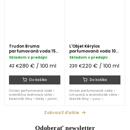
Trudon Bruma
L'Objet Kérylos
parfumovaná voda 15
parfumovaná voda 100
ml
ml
Skladom v predajni
Skladom v predajni
280 € / 100 ml
220 € / 100 ml
42 €
220 €
Do košíka
Do košíka
Unisex parfumovaná voda •
Unisex parfumovaná voda •
orientálna kvetinová vôňa •
citrusová a aromatická vôňa •
korenisté tóny • fialky • jazmín
drevité tóny • yuzu •
• vetiver • jeseň • zima • jar •
bergamot • galbanum •
15 ml
pižmo • ideálna na celoročné
nosenie
Zobraziť ďalšie
Odoberať newsletter