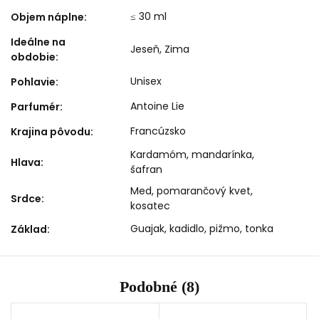
≤ 30 ml
Objem náplne
:
Ideálne na
Jeseň
,
Zima
obdobie
:
Unisex
Pohlavie
:
Antoine Lie
Parfumér
:
Francúzsko
Krajina pôvodu
:
Kardamóm, mandarínka,
Hlava
:
šafran
Med, pomarančový kvet,
Srdce
:
kosatec
Guajak, kadidlo, pižmo, tonka
Základ
:
Podobné (8)