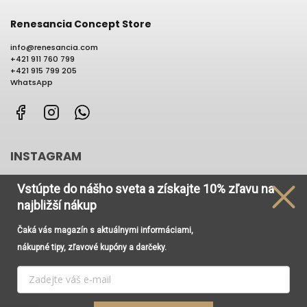
Renesancia Concept Store
info
@
renesancia.com
+421 911 760 799
+421 915 799 205
WhatsApp
Facebook
Instagram
WhatsApp
INSTAGRAM
Vstúpte do nášho sveta
a získajte
10% zľavu na
najbližší nákup
Čaká vás magazín s aktuálnymi informáciami,
Používame cookies, aby sme Vám umožnili pohodlné
nákupné tipy, zľavové kupóny a darčeky.
prehliadanie webu a vďaka analýze prevádzky webu
neustále zlepšovali jeho funkcie, výkon a použiteľnosť. Viac
informácií nájdete v odkaze
Cookies
a
Podmienky
ochrany osobných údajov
.
Vytvoril Shoptet