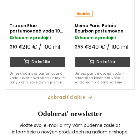
Novinka
Trudon Elae
Memo Paris Palais
parfumovaná voda 100
Bourbon parfumovaná
ml
voda 75 ml
Skladom v predajni
Skladom v predajni
210 € / 100 ml
340 € / 100 ml
210 €
255 €
Do košíka
Do košíka
Unisex/dámska parfumovaná
Unisex parfumovaná voda •
voda • kvetinová vôňa • drevité
orientálna korenistá vôňa •
tóny • citrusové tóny • jazmín •
kardamom • čierne korenie •
neroli • ylang-ylang • jar • leto
kadidlo • balzam • fazule tonka
• jeseň • 100 ml
• santalové drevo • ideálna na
obdobie jeseň a zima
Zobraziť ďalšie
Odoberať newsletter
Vložte svoj e-mail a my Vám budeme zasielať
informácie o nových produktoch na našom e-shope.