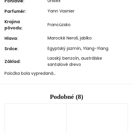
Unisex
Pohlavie
:
Yann Vasnier
Parfumér
:
Krajina
Francúzsko
pôvodu
:
Marocké Neroli, jablko
Hlava
:
Egyptský jazmín, Ylang-Ylang
Srdce
:
Laoský benzoín, austrálske
Základ
:
santalové drevo
Položka bola vypredaná…
Podobné (8)