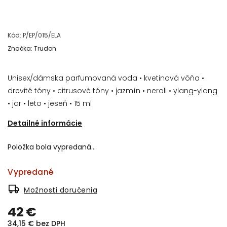
Kód:
P/EP/015/ELA
Značka:
Trudon
Unisex/dámska parfumovaná voda • kvetinová vôňa •
drevité tóny • citrusové tóny • jazmín • neroli • ylang-ylang
• jar • leto • jeseň • 15 ml
Detailné informácie
Položka bola vypredaná…
Vypredané
Možnosti doručenia
42 €
34,15 € bez DPH