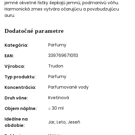
jemné okvetné lístky šepkajú jemnú, podmanivú vôňu.
Harmonická zmes vytvára očarujúcu a povzbudzujúcu
auru.
Dodatočné parametre
Parfumy
Kategória
:
3397696710113
EAN
:
Trudon
Výrobca
:
Parfumy
Typ produktu
:
Parfumované vody
Koncentrácia
:
Kvetinová
Druh vône
:
≤ 30 ml
Objem náplne
:
Ideálne na
Jar
,
Leto
,
Jeseň
obdobie
: