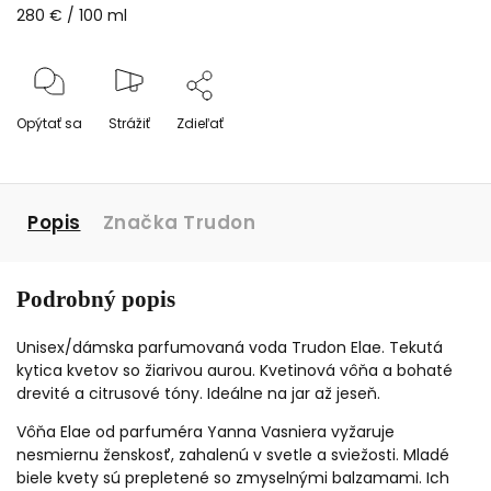
280 € / 100 ml
Opýtať sa
Strážiť
Zdieľať
Popis
Značka
Trudon
Podrobný popis
Unisex/dámska parfumovaná voda Trudon Elae. Tekutá
kytica kvetov so žiarivou aurou. Kvetinová vôňa a bohaté
drevité a citrusové tóny. Ideálne na jar až jeseň.
Vôňa Elae od parfuméra Yanna Vasniera vyžaruje
nesmiernu ženskosť, zahalenú v svetle a sviežosti. Mladé
biele kvety sú prepletené so zmyselnými balzamami. Ich