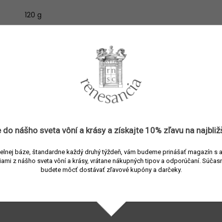
120 g
30 hod.
nia
:
 do nášho sveta vôní a
krásy
a získajte
10% zľavu
na najbliž
Súvisiaci tovar
elnej báze, štandardne každý druhý týždeň, vám budeme prinášať magazín s 
iami z nášho sveta vôní a krásy, vrátane nákupných tipov a odporúčaní.
Súčasn
budete môcť dostávať zľavové kupóny a darčeky.