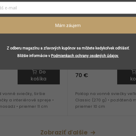
Mám záujem
lassic Base podnos pod
Trudon Topper Classic 
Z odberu magazínu a zľavových kupónov sa môžete kedykoľvek odhlásiť.
1 cm
na vonnú sviečku 10 cm
Bližšie informácie v
Podmienkach ochrany osobných údajov.
predajni
Skladom v predajni
Do
70 €
košíka
ko
vonné sviečky, širšie
Poklop na vonné sviečky veľk
ečky a interiérové spreje •
Classic (270 g) • pozlátená 
mosadz • priemer 11 cm
priemer 10 cm
Zobraziť ďalšie