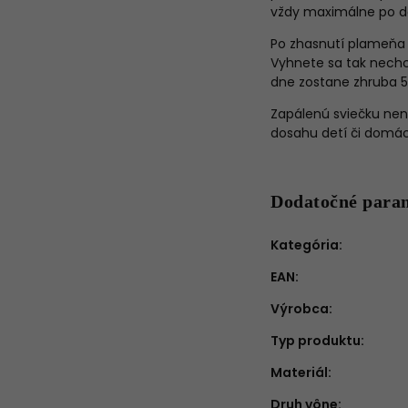
vždy maximálne po d
Po zhasnutí plameňa 
Vyhnete sa tak nechc
dne zostane zhruba 
Zapálenú sviečku nen
dosahu detí či domáci
Dodatočné para
Kategória
:
EAN
:
Výrobca
:
Typ produktu
:
Materiál
:
Druh vône
: