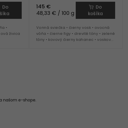
145 €
Do
Do
48,33 € / 100 g
šíka
košíka
ňa •
Vonná sviečka • čierny vosk • ovocná
ová živica
vôňa • čierne figy • drevité tóny • zelené
tóny • kovový čierny kahanec • vosková
náplň 300 g
na našom e-shope.