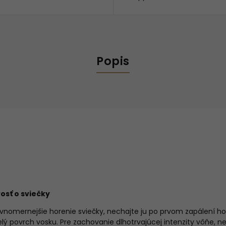
Popis
vosť o sviečky
ovnomernejšie horenie sviečky, nechajte ju po prvom zapálení ho
elý povrch vosku. Pre zachovanie dlhotrvajúcej intenzity vôňe, n