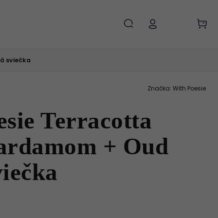
á sviečka
Značka:
With Poesie
sie Terracotta
Cardamom + Oud
viečka