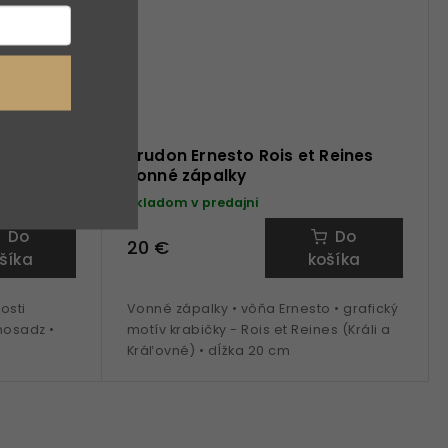
poklop
Trudon Ernesto Rois et Reines
vonné zápalky
Skladom v predajni
Do
Do
20 €
šíka
košíka
osti
Vonné zápalky • vôňa Ernesto • grafický
mosadz •
motív krabičky - Rois et Reines (Králi a
Kráľovné) • dĺžka 20 cm