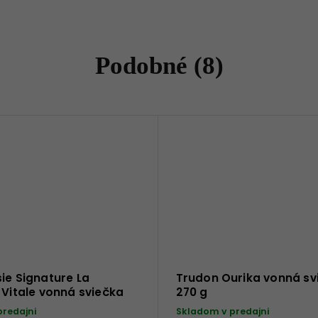
Podobné (8)
ie Signature La
Trudon Ourika vonná sv
 Vitale vonná sviečka
270 g
predajni
Skladom v predajni