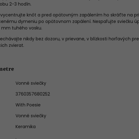
obu 2-3 hodín.
vycentrujte knôt a pred opätovným zapálením ho skráťte na pr
enému dymeniu po opätovnom zapálení. Nespaľujte sviečku úpl
5 mm tuhého vosku.
echávajte nikdy bez dozoru, v prievane, v blízkosti horľavých 
ch zvierat.
metre
Vonné sviečky
3760357680252
With Poesie
Vonné sviečky
Keramika
.