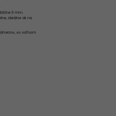
ibližne 5 mm.
ne, ideálne ak na
predmetov, vo voľnom