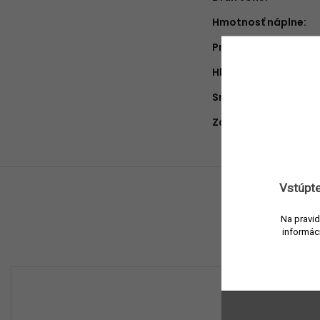
Hmotnosť náplne
:
Približná doba hore
Hlava
:
Srdce
:
Základ
:
Vstúpte
Na pravid
informác