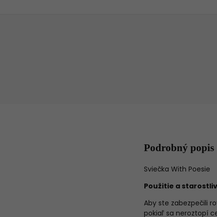
Podrobný popis
Sviečka With Poesie
Použitie a starostli
Aby ste zabezpečili r
pokiaľ sa neroztopí c