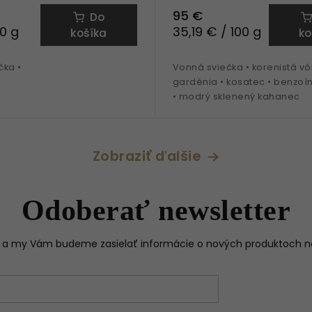
95 €
Do
00 g
35,19 € / 100 g
košíka
ko
čka •
Vonná sviečka • korenistá vô
gardénia • kosatec • benzoín
• modrý sklenený kahanec
Zobraziť ďalšie
Odoberať newsletter
il a my Vám budeme zasielať informácie o nových produktoch 