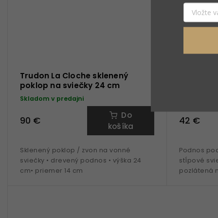
Trudon La Cloche sklenený
Trudon C
poklop na sviečky 24 cm
sviečku 1
Skladom v predajni
Skladom v 
Do
90 €
42 €
košíka
Sklenený poklop / zvon na vonné
Podnos pod 
sviečky • drevený podnos • výška 24
stĺpové svi
cm• priemer 14 cm
pozlátená 