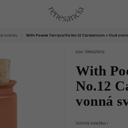
é sviečky
/
With Poesie Terracotta No.12 Cardamom + Oud vonn
Kód:
TERRA/NO12
With Poe
No.12 
vonná s
Vonná sviečka •