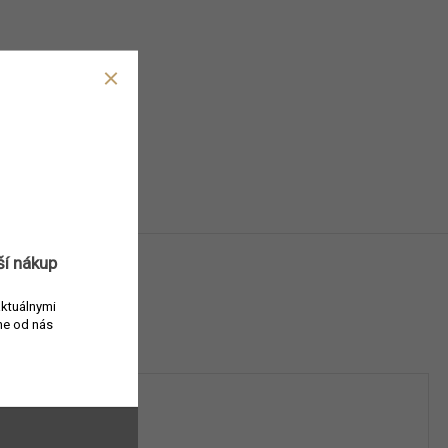
ší nákup
aktuálnymi
e od nás