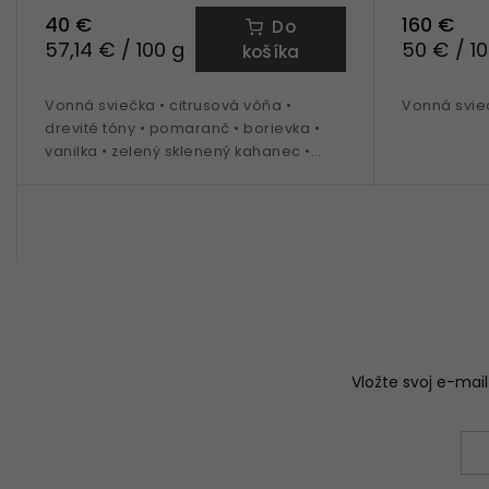
40 €
160 €
Do
57,14 € / 100 g
50 € / 1
košíka
Vonná sviečka • citrusová vôňa •
Vonná svie
drevité tóny • pomaranč • borievka •
vanilka • zelený sklenený kahanec •
veľkosť Petite - 70 g náplň
Vložte svoj e-ma