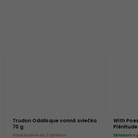
Trudon Odalisque vonná sviečka
With Poes
70 g
Plénitude
Očakávame do 2 týždňov
Skladom v 