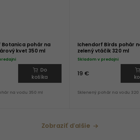
f Botanica pohár na
Ichendorf Birds pohár 
árový kvet 350 ml
zelený vtáčik 320 ml
predajni
Skladom v predajni
Do
19 €
košíka
ko
ohár na vodu 350 ml
Sklenený pohár na vodu 320
Zobraziť ďalšie