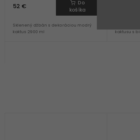
Do
52 €
46 €
košíka
Sklenený džbán s dekoráciou modrý
Sklenená f
kaktus 2900 ml
kaktusu s b