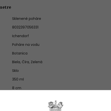
metre
Sklenené poháre
8032397056331
Ichendorf
Poháre na vodu
Botanica
Biela
,
Číra
,
Zelená
Sklo
350 ml
8 cm
8,5 cm