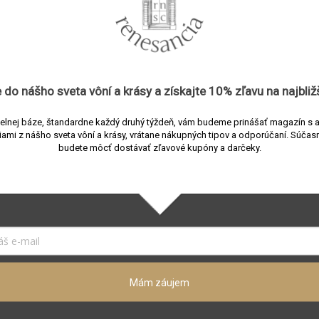
Súvisiaci tovar
 do nášho sveta vôní a
krásy
a získajte
10% zľavu
na najbliž
elnej báze, štandardne každý druhý týždeň, vám budeme prinášať magazín s 
iami z nášho sveta vôní a krásy, vrátane nákupných tipov a odporúčaní.
Súčasn
budete môcť dostávať zľavové kupóny a darčeky.
 Desert Plants
Ichendorf Animal Farm 
fľaša kaktus zelený s
fľaša s vtáčikom 1150 m
Mám záujem
1150 ml
predajni
Skladom v predajni