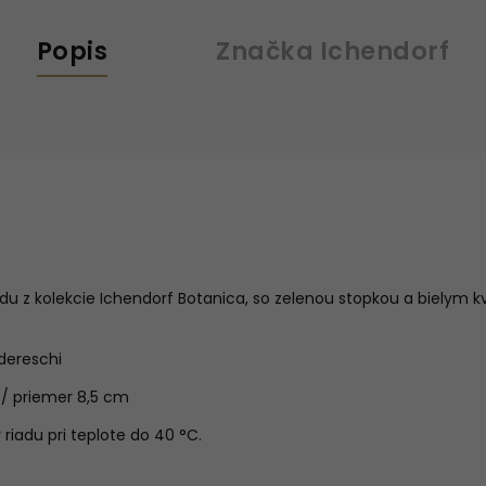
Popis
Značka
Ichendorf
du z kolekcie Ichendorf Botanica, so zelenou stopkou a bielym
ldereschi
/ priemer 8,5 cm
iadu pri teplote do 40 °C.