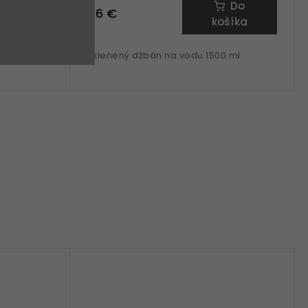
Do
Do
46 €
šíka
košíka
ml
Sklenený džbán na vodu 1500 ml