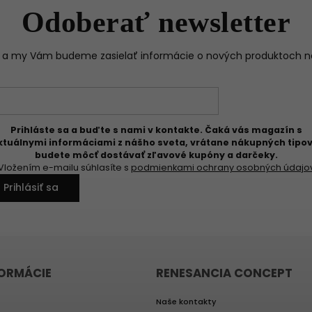
Odoberať newsletter
il a my Vám budeme zasielať informácie o nových produktoch 
Prihláste sa a buďte s nami v kontakte. Čaká vás magazín s
ktuálnymi informáciami z nášho sveta, vrátane nákupných tipov
budete môcť dostávať zľavové kupóny a darčeky.
Vložením e-mailu súhlasíte s
podmienkami ochrany osobných údajo
Prihlásiť sa
FORMÁCIE
RENESANCIA CONCEPT
Naše kontakty