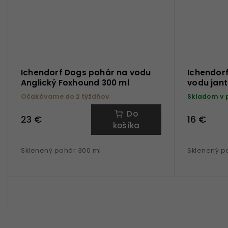
Ichendorf Dogs pohár na vodu
Ichendor
Anglický Foxhound 300 ml
vodu jant
Očakávame do 2 týždňov
Skladom v 
Do
23 €
16 €
košíka
Sklenený pohár 300 ml
Sklenený p