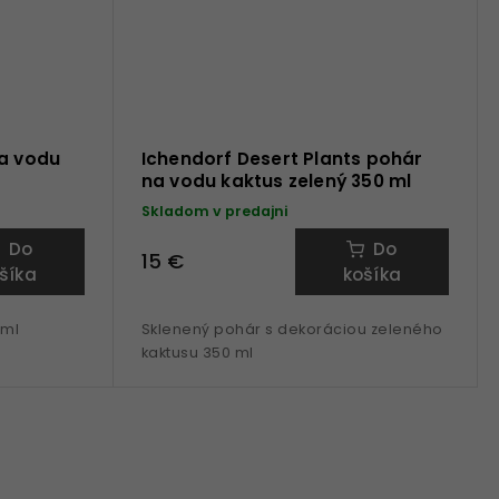
na vodu
Ichendorf Desert Plants pohár
na vodu kaktus zelený 350 ml
Skladom v predajni
Do
Do
15 €
šíka
košíka
 ml
Sklenený pohár s dekoráciou zeleného
kaktusu 350 ml