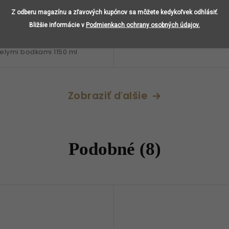
Do
46 €
Z odberu magazínu a zľavových kupónov sa môžete kedykoľvek odhlásiť.
košíka
ko
Bližšie informácie v
Podmienkach ochrany osobných údajov.
ľaša s dekoráciou zeleného
Sklenená fľaša na vodu 1150 
ielymi bodkami 1150 ml
Zobraziť ďalšie
Podobné (8)