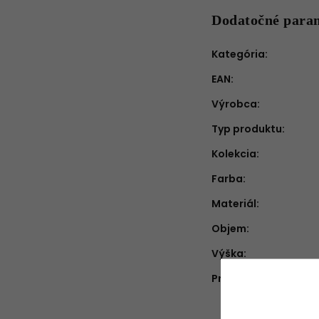
Dodatočné para
Kategória
:
EAN
:
Výrobca
:
Typ produktu
:
Kolekcia
:
Farba
:
Materiál
:
Objem
:
Výška
:
Priemer
: