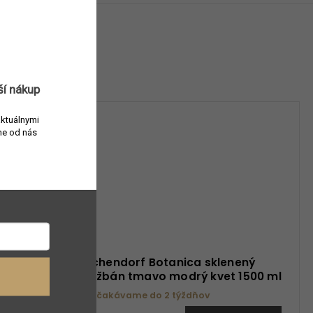
ší nákup
aktuálnymi
e od nás
sklenená
Ichendorf Botanica sklenený
l
džbán tmavo modrý kvet 1500 ml
Očakávame do 2 týždňov