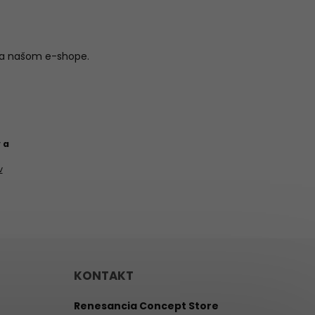
na našom e-shope.
 a
v
KONTAKT
Renesancia Concept Store