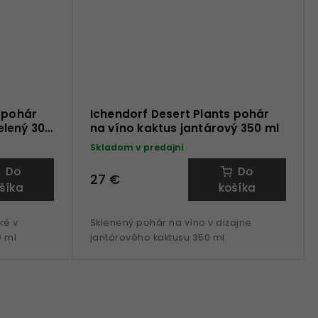
 pohár
Ichendorf Desert Plants pohár
elený 300
na víno kaktus jantárový 350 ml
Skladom v predajni
Do
Do
27 €
šíka
košíka
ké v
Sklenený pohár na víno v dizajne
0 ml
jantárového kaktusu 350 ml