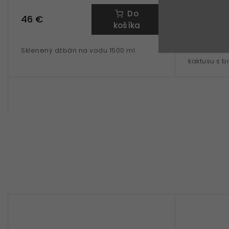
Do
46 €
46 €
košíka
Sklenený džbán na vodu 1500 ml
Sklenená f
kaktusu s b