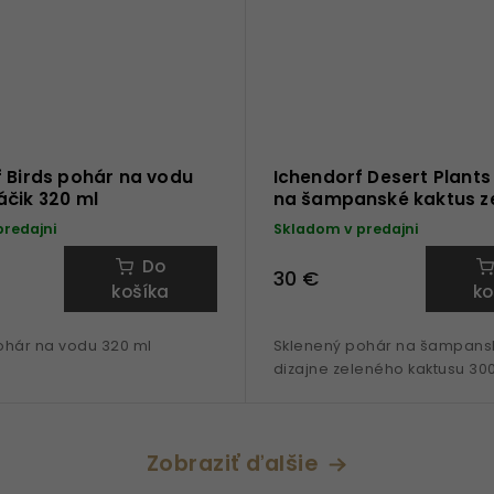
 Birds pohár na vodu
Ichendorf Desert Plants
áčik 320 ml
na šampanské kaktus z
ml
predajni
Skladom v predajni
Do
30 €
košíka
ko
ohár na vodu 320 ml
Sklenený pohár na šampans
dizajne zeleného kaktusu 30
Zobraziť ďalšie