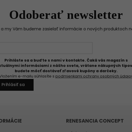
Odoberať newsletter
il a my Vám budeme zasielať informácie o nových produktoch 
Prihláste sa a buďte s nami v kontakte. Čaká vás magazín s
ktuálnymi informáciami z nášho sveta, vrátane nákupných tipov
budete môcť dostávať zľavové kupóny a darčeky.
Vložením e-mailu súhlasíte s
podmienkami ochrany osobných údajo
Prihlásiť sa
FORMÁCIE
RENESANCIA CONCEPT