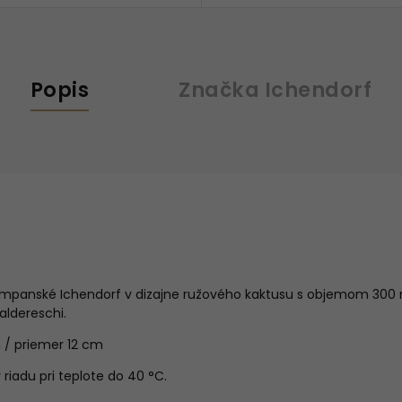
Popis
Značka
Ichendorf
mpanské Ichendorf v dizajne ružového kaktusu s objemom 300 m
aldereschi.
 / priemer 12 cm
iadu pri teplote do 40 °C.