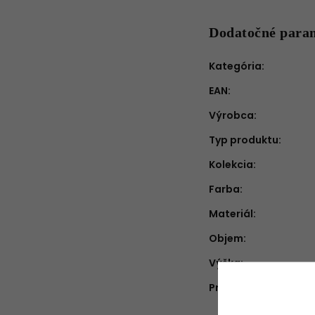
Dodatočné para
Kategória
:
EAN
:
Výrobca
:
Typ produktu
:
Kolekcia
:
Farba
:
Materiál
:
Objem
:
Výška
:
Priemer
: