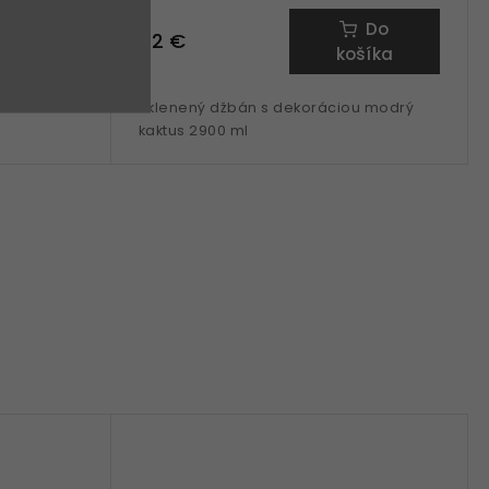
Do
Do
52 €
šíka
košíka
ml
Sklenený džbán s dekoráciou modrý
kaktus 2900 ml