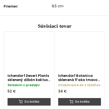
8,5 cm
Priemer
:
Súvisiaci tovar
Ichendorf Desert Plants
Ichendorf Botanica
sklenený džbán kaktus
sklenená fľaša tmavo
jantárovo-zelený 1750
modrý kvet 1000 ml
Skladom v predajni
Očakávame do 2 týždňov
ml
52 €
34 €
Do košíka
Do košíka