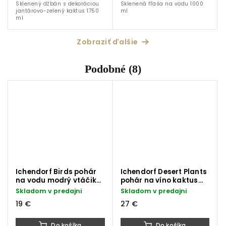
Sklenený džbán s dekoráciou
Sklenená fľaša na vodu 1000
jantárovo-zelený kaktus 1750
ml
ml
Zobraziť ďalšie
Podobné (8)
Ichendorf Birds pohár
Ichendorf Desert Plants
na vodu modrý vtáčik
pohár na víno kaktus
320 ml
karibsky-modrý 350 ml
Skladom v predajni
Skladom v predajni
19 €
27 €
Do košíka
Do košíka