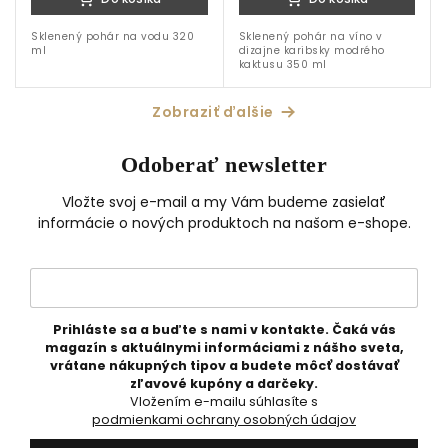
Sklenený pohár na vodu 320
Sklenený pohár na víno v
ml
dizajne karibsky modrého
kaktusu 350 ml
Zobraziť ďalšie
Odoberať newsletter
Vložte svoj e-mail a my Vám budeme zasielať
informácie o nových produktoch na našom e-shope.
Prihláste sa a buďte s nami v kontakte. Čaká vás
magazín s aktuálnymi informáciami z nášho sveta,
vrátane nákupných tipov a budete môcť dostávať
zľavové kupóny a darčeky.
Vložením e-mailu súhlasíte s
podmienkami ochrany osobných údajov