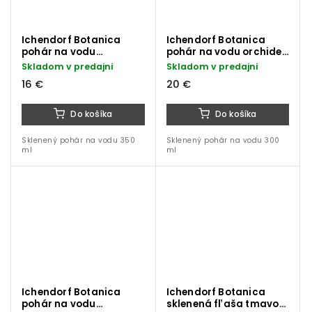
Ichendorf Botanica
Ichendorf Botanica
pohár na vodu
pohár na vodu orchidea
jantárový kvet 350 ml
300 ml
Skladom v predajni
Skladom v predajni
16 €
20 €
Do košíka
Do košíka
Sklenený pohár na vodu 350
Sklenený pohár na vodu 300
ml
ml
Ichendorf Botanica
Ichendorf Botanica
pohár na vodu
sklenená fľaša tmavo