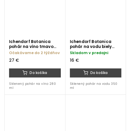
Ichendorf Botanica
Ichendorf Botanica
pohár na víno tmavo
pohár na vodu biely
modrý kvet 280 ml
kvet 350 ml
Očakávame do 2 týždňov
Skladom v predajni
27 €
16 €
Do košíka
Do košíka
Sklenený pohár na víno 280
Sklenený pohár na vodu 350
ml
ml