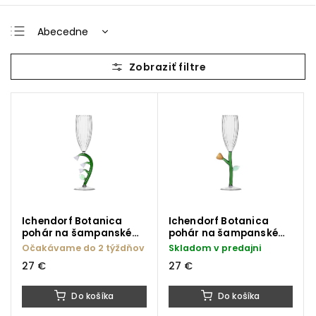
Abecedne
Najlacnejšie
Najdrahšie
Najpredávanejšie
Ichendorf Botanica
Ichendorf Botanica
pohár na šampanské
pohár na šampanské
biely kvet 160 ml
jantárový kvet 160 ml
Očakávame do 2 týždňov
Skladom v predajni
27 €
27 €
Do košíka
Do košíka