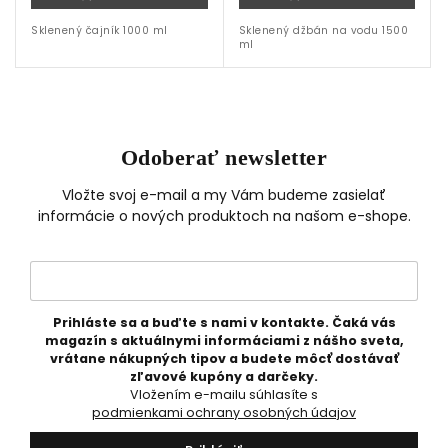
Sklenený čajník 1000 ml
Sklenený džbán na vodu 1500
ml
Odoberať newsletter
Vložte svoj e-mail a my Vám budeme zasielať
informácie o nových produktoch na našom e-shope.
Prihláste sa a buďte s nami v kontakte. Čaká vás
magazín s aktuálnymi informáciami z nášho sveta,
vrátane nákupných tipov a budete môcť dostávať
zľavové kupóny a darčeky.
Vložením e-mailu súhlasíte s
podmienkami ochrany osobných údajov