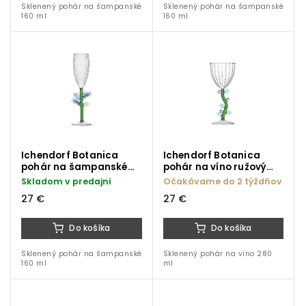
Sklenený pohár na šampanské
Sklenený pohár na šampanské
160 ml
160 ml
Ichendorf Botanica
Ichendorf Botanica
pohár na šampanské
pohár na víno ružový
svetlo modrý kvet 160
kvet 280 ml
Skladom v predajni
Očakávame do 2 týždňov
ml
27 €
27 €
Do košíka
Do košíka
Sklenený pohár na šampanské
Sklenený pohár na víno 280
160 ml
ml