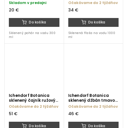
svetlomodrý kvet 300
modrý kvet 1000 ml
Skladom v predajni
Očakávame do 2 týždňov
ml
20 €
34 €
Do košíka
Do košíka
Sklenený pohár na vodu 300
Sklenená fľaša na vodu 1000
ml
ml
Ichendorf Botanica
Ichendorf Botanica
sklenený čajník ružový
sklenený džbán tmavo
kvet 1000 ml
modrý kvet 1500 ml
Očakávame do 2 týždňov
Očakávame do 2 týždňov
51 €
46 €
Do košíka
Do košíka