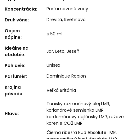
Parfumované vody
Koncentrácia
:
Drevitá
,
Kvetinová
Druh vône
:
Objem
≤ 50 ml
náplne
:
Ideálne na
Jar
,
Leto
,
Jeseň
obdobie
:
Unisex
Pohlavie
:
Dominique Ropion
Parfumér
:
Krajina
Veľká Británia
pôvodu
:
Tuniský rozmarínový olej LMR,
koriandrové semienka LMR,
Hlava
:
kardamónový cejlónsky LMR, ružové
korenie CO2 LMR
Čierna ríbezľa Bud Absolute LMR,