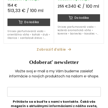
154 €
340 € / 100 ml
255 €
513,33 € / 100 ml
Do košíka
Do košíka
Unisex parfumovaná voda •
kožená aromatická vôňa •
Unisex parfumovaná voda •
korenie • borievka • kosatec •
orientálna vôňa • koňak • dub •
šalvia • maté • kožený akord •
škorica • santalové drevo •
vetiver • ideálna na obdobie
fazule tonka • ideálna na
jeseň až jar
obdobie jeseň - zima
Zobraziť ďalšie
Odoberať newsletter
Vložte svoj e-mail a my Vám budeme zasielať
informácie o nových produktoch na našom e-shope.
Prihláste sa a buďte s nami v kontakte. Čaká vás
magazín s aktuálnymi informáciami z nášho sveta,