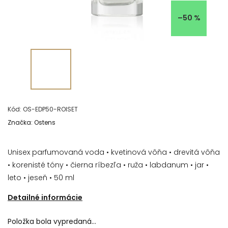
–50 %
Kód:
OS-EDP50-ROISET
Značka:
Ostens
Unisex parfumovaná voda • kvetinová vôňa • drevitá vôňa
• korenisté tóny • čierna ríbezľa • ruža • labdanum • jar •
leto • jeseň • 50 ml
Detailné informácie
Položka bola vypredaná…