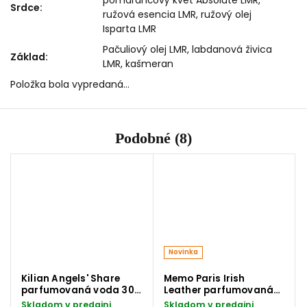
pomarančový kvet Absolute LMR,
Srdce
:
ružová esencia LMR, ružový olej
Isparta LMR
Pačuliový olej LMR, labdanová živica
Základ
:
LMR, kašmeran
Položka bola vypredaná…
Podobné (8)
Novinka
Kilian Angels' Share
Memo Paris Irish
parfumovaná voda 30
Leather parfumovaná
ml
voda 75 ml
Skladom v predajni
Skladom v predajni