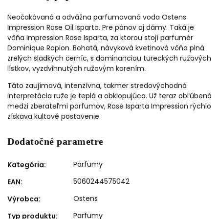
Neočakávaná a odvážna parfumovaná voda Ostens
Impression Rose Oil Isparta. Pre pánov aj dámy. Taká je
vôňa Impression Rose Isparta, za ktorou stojí parfumér
Dominique Ropion. Bohatá, návyková kvetinová vôňa plná
zrelých sladkých černíc, s dominanciou tureckých ružových
lístkov, vyzdvihnutých ružovým korením.
Táto zaujímavá, intenzívna, takmer stredovýchodná
interpretácia ruže je teplá a obklopujúca. Už teraz obľúbená
medzi zberateľmi parfumov, Rose Isparta Impression rýchlo
získava kultové postavenie.
Dodatočné parametre
Parfumy
Kategória
:
5060244575042
EAN
:
Ostens
Výrobca
:
Parfumy
Typ produktu
: