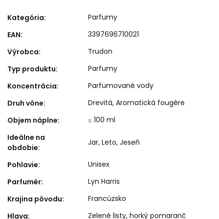
Parfumy
Kategória
:
3397696710021
EAN
:
Trudon
Výrobca
:
Parfumy
Typ produktu
:
Parfumované vody
Koncentrácia
:
Drevitá
,
Aromatická fougère
Druh vône
:
≤ 100 ml
Objem náplne
:
Ideálne na
Jar
,
Leto
,
Jeseň
obdobie
:
Unisex
Pohlavie
:
Lyn Harris
Parfumér
:
Francúzsko
Krajina pôvodu
:
Zelené listy, horký pomaranč
Hlava
: