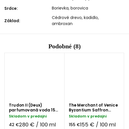
Borievka, borovica
Srdce
:
Cédrové drevo, kadidlo,
Základ
:
ambroxan
Podobné (8)
Trudon II (Deux)
The Merchant of Venice
parfumovaná voda 15
Byzantium Saffron
ml
parfumovaná voda 100
Skladom v predajni
Skladom v predajni
ml
280 € / 100 ml
155 € / 100 ml
42 €
155 €