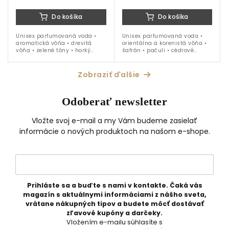
Do košíka
Do košíka
Unisex parfumovaná voda •
Unisex parfumovaná voda •
aromatická vôňa • drevitá
orientálna a korenistá vôňa •
vôňa • zelené tóny • horký
šafrán • pačuli • cédrové
pomaranč • kadidlo • jar • leto
drevo • ambra • vanilka • jeseň
• jeseň • 15 ml
• zima • jar • 100 ml
Zobraziť ďalšie
Odoberať newsletter
Vložte svoj e-mail a my Vám budeme zasielať
informácie o nových produktoch na našom e-shope.
Prihláste sa a buďte s nami v kontakte. Čaká vás
magazín s aktuálnymi informáciami z nášho sveta,
vrátane nákupných tipov a budete môcť dostávať
zľavové kupóny a darčeky.
Vložením e-mailu súhlasíte s