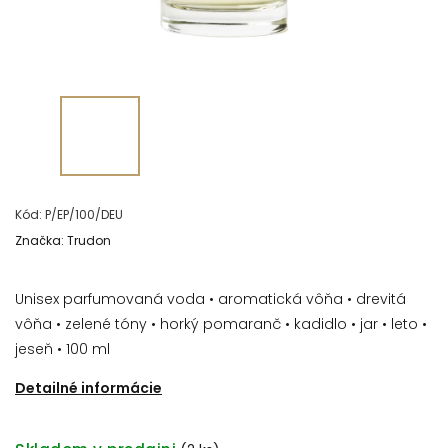
Kód:
P/EP/100/DEU
Značka:
Trudon
Unisex parfumovaná voda • aromatická vôňa • drevitá
vôňa • zelené tóny • horký pomaranč • kadidlo • jar • leto •
jeseň • 100 ml
Detailné informácie