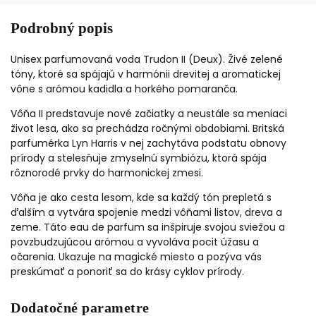
Podrobný popis
Unisex parfumovaná voda Trudon II (Deux). Živé zelené
tóny, ktoré sa spájajú v harmónii drevitej a aromatickej
vône s arómou kadidla a horkého pomaranča.
Vôňa II predstavuje nové začiatky a neustále sa meniaci
život lesa, ako sa prechádza ročnými obdobiami. Britská
parfumérka Lyn Harris v nej zachytáva podstatu obnovy
prírody a stelesňuje zmyselnú symbiózu, ktorá spája
rôznorodé prvky do harmonickej zmesi.
Vôňa je ako cesta lesom, kde sa každý tón prepletá s
ďalším a vytvára spojenie medzi vôňami listov, dreva a
zeme. Táto eau de parfum sa inšpiruje svojou sviežou a
povzbudzujúcou arómou a vyvoláva pocit úžasu a
očarenia. Ukazuje na magické miesto a pozýva vás
preskúmať a ponoriť sa do krásy cyklov prírody.
Dodatočné parametre